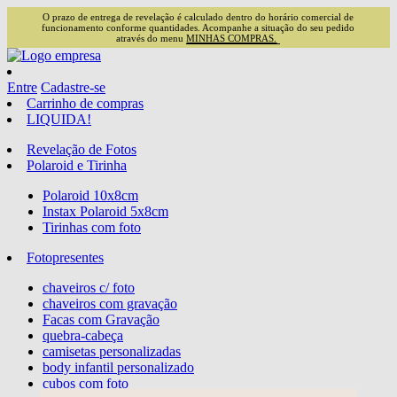
O prazo de entrega de revelação é calculado dentro do horário comercial de
funcionamento conforme quantidades. Acompanhe a situação do seu pedido
através do menu
MINHAS COMPRAS.
Entre
Cadastre-se
Carrinho de compras
LIQUIDA!
Revelação de Fotos
Polaroid e Tirinha
Polaroid 10x8cm
Instax Polaroid 5x8cm
Tirinhas com foto
Fotopresentes
chaveiros c/ foto
chaveiros com gravação
Facas com Gravação
quebra-cabeça
camisetas personalizadas
body infantil personalizado
cubos com foto