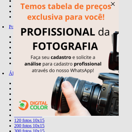
quadro spotify
×
quadros temas
letreiro personalizado
display - stand-up mini
Porta-Retratos
10x15
15x21
20x25
20x30
30x24
30X40
Álbuns
Comemorativos
20 fotos 15x21
40 fotos 15x21
80 fotos 15x21
40 fotos 20x25
40 fotos 20x30
60 fotos 10x15
120 fotos 10x15
200 fotos 10x15
300 fotos 10x15