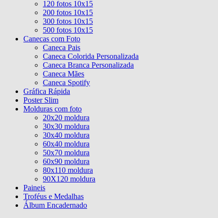
120 fotos 10x15
200 fotos 10x15
300 fotos 10x15
500 fotos 10x15
Canecas com Foto
Caneca Pais
Caneca Colorida Personalizada
Caneca Branca Personalizada
Caneca Mães
Caneca Spotify
Gráfica Rápida
Poster Slim
Molduras com foto
20x20 moldura
30x30 moldura
30x40 moldura
60x40 moldura
50x70 moldura
60x90 moldura
80x110 moldura
90X120 moldura
Paineis
Troféus e Medalhas
Álbum Encadernado