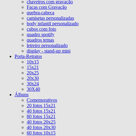
chaveiros com gravação
Facas com Gravação
quebra-cabeça
camisetas personalizadas
body infantil personalizado
cubos com foto
quadro spotify
quadros temas
letreiro personalizado
display - stand-up mini
Porta-Retratos
10x15
15x21
20x25
20x30
30x24
30X40
Álbuns
Comemorativos
20 fotos 15x21
40 fotos 15x21
80 fotos 15x21
40 fotos 20x25
40 fotos 20x30
60 fotos 10x15