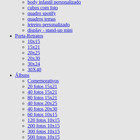
body infantil personalizado
cubos com foto
quadro spotify
quadros temas
letreiro personalizado
display - stand-up mini
Porta-Retratos
10x15
15x21
20x25
20x30
30x24
30X40
Álbuns
Comemorativos
20 fotos 15x21
40 fotos 15x21
80 fotos 15x21
40 fotos 20x25
40 fotos 20x30
60 fotos 10x15
120 fotos 10x15
200 fotos 10x15
300 fotos 10x15
500 fotos 10x15