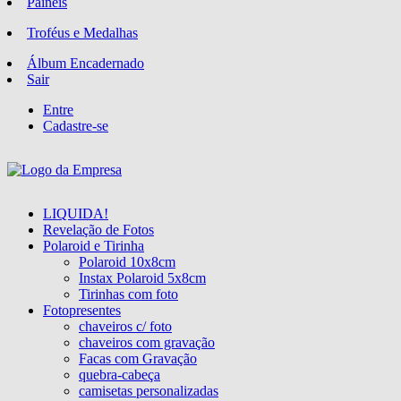
Paineis
Troféus e Medalhas
Álbum Encadernado
Sair
Entre
Cadastre-se
LIQUIDA!
Revelação de Fotos
Polaroid e Tirinha
Polaroid 10x8cm
Instax Polaroid 5x8cm
Tirinhas com foto
Fotopresentes
chaveiros c/ foto
chaveiros com gravação
Facas com Gravação
quebra-cabeça
camisetas personalizadas