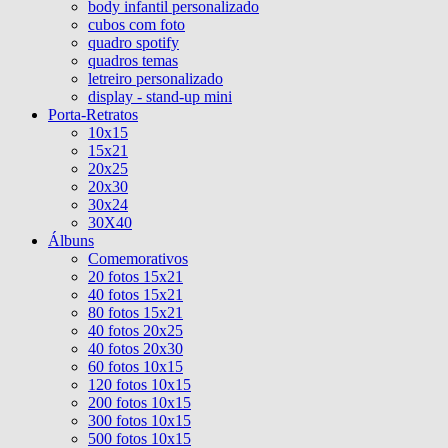
body infantil personalizado
cubos com foto
quadro spotify
quadros temas
letreiro personalizado
display - stand-up mini
Porta-Retratos
10x15
15x21
20x25
20x30
30x24
30X40
Álbuns
Comemorativos
20 fotos 15x21
40 fotos 15x21
80 fotos 15x21
40 fotos 20x25
40 fotos 20x30
60 fotos 10x15
120 fotos 10x15
200 fotos 10x15
300 fotos 10x15
500 fotos 10x15