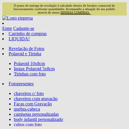
O prazo de entrega de revelação é calculado dentro do horário comercial de
funcionamento conforme quantidades. Acompanhe a situação do seu pedido
através do menu
MINHAS COMPRAS.
Entre
Cadastre-se
Carrinho de compras
LIQUIDA!
Revelação de Fotos
Polaroid e Tirinha
Polaroid 10x8cm
Instax Polaroid 5x8cm
Tirinhas com foto
Fotopresentes
chaveiros c/ foto
chaveiros com gravação
Facas com Gravação
quebra-cabeça
camisetas personalizadas
body infantil personalizado
cubos com foto