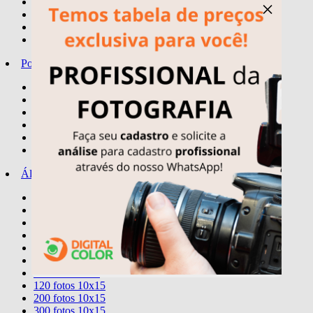
quadro spotify
×
quadros temas
letreiro personalizado
display - stand-up mini
Porta-Retratos
10x15
15x21
20x25
20x30
30x24
30X40
Álbuns
Comemorativos
20 fotos 15x21
40 fotos 15x21
80 fotos 15x21
40 fotos 20x25
40 fotos 20x30
60 fotos 10x15
120 fotos 10x15
200 fotos 10x15
300 fotos 10x15