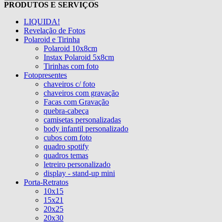
PRODUTOS E SERVIÇOS
LIQUIDA!
Revelação de Fotos
Polaroid e Tirinha
Polaroid 10x8cm
Instax Polaroid 5x8cm
Tirinhas com foto
Fotopresentes
chaveiros c/ foto
chaveiros com gravação
Facas com Gravação
quebra-cabeça
camisetas personalizadas
body infantil personalizado
cubos com foto
quadro spotify
quadros temas
letreiro personalizado
display - stand-up mini
Porta-Retratos
10x15
15x21
20x25
20x30