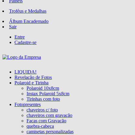
Paineis
Troféus e Medalhas
Álbum Encadernado
Sair
Entre
Cadastre-se
LIQUIDA!
Revelação de Fotos
Polaroid e Tirinha
Polaroid 10x8cm
Instax Polaroid 5x8cm
Tirinhas com foto
Fotopresentes
chaveiros c/ foto
chaveiros com gravação
Facas com Gravação
quebra-cabeça
camisetas personalizadas