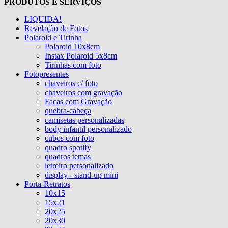
PRODUTOS E SERVIÇOS
LIQUIDA!
Revelação de Fotos
Polaroid e Tirinha
Polaroid 10x8cm
Instax Polaroid 5x8cm
Tirinhas com foto
Fotopresentes
chaveiros c/ foto
chaveiros com gravação
Facas com Gravação
quebra-cabeça
camisetas personalizadas
body infantil personalizado
cubos com foto
quadro spotify
quadros temas
letreiro personalizado
display - stand-up mini
Porta-Retratos
10x15
15x21
20x25
20x30