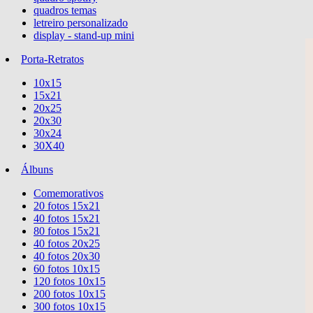
quadros temas
letreiro personalizado
display - stand-up mini
Porta-Retratos
10x15
15x21
20x25
20x30
30x24
30X40
Álbuns
Comemorativos
20 fotos 15x21
40 fotos 15x21
80 fotos 15x21
40 fotos 20x25
40 fotos 20x30
60 fotos 10x15
120 fotos 10x15
200 fotos 10x15
300 fotos 10x15