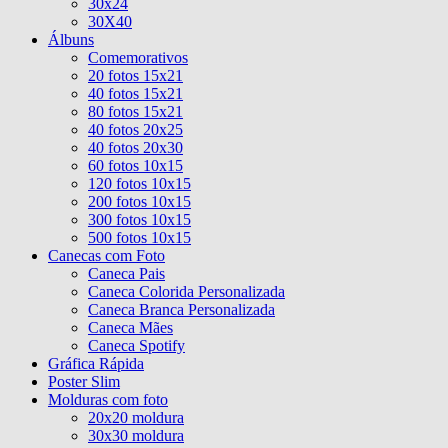
30x24
30X40
Álbuns
Comemorativos
20 fotos 15x21
40 fotos 15x21
80 fotos 15x21
40 fotos 20x25
40 fotos 20x30
60 fotos 10x15
120 fotos 10x15
200 fotos 10x15
300 fotos 10x15
500 fotos 10x15
Canecas com Foto
Caneca Pais
Caneca Colorida Personalizada
Caneca Branca Personalizada
Caneca Mães
Caneca Spotify
Gráfica Rápida
Poster Slim
Molduras com foto
20x20 moldura
30x30 moldura