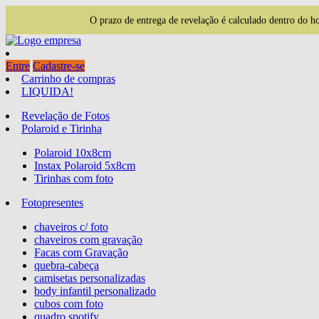
O prazo de entrega de revelação é calculado dentro do 
Entre
Cadastre-se
Carrinho de compras
LIQUIDA!
Revelação de Fotos
Polaroid e Tirinha
Polaroid 10x8cm
Instax Polaroid 5x8cm
Tirinhas com foto
Fotopresentes
chaveiros c/ foto
chaveiros com gravação
Facas com Gravação
quebra-cabeça
camisetas personalizadas
body infantil personalizado
cubos com foto
quadro spotify