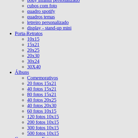
body infantil personalizado
cubos com foto
quadro spotify
quadros temas
letreiro personalizado
display - stand-up mini
Porta-Retratos
10x15
15x21
20x25
20x30
30x24
30X40
Álbuns
Comemorativos
20 fotos 15x21
40 fotos 15x21
80 fotos 15x21
40 fotos 20x25
40 fotos 20x30
60 fotos 10x15
120 fotos 10x15
200 fotos 10x15
300 fotos 10x15
500 fotos 10x15