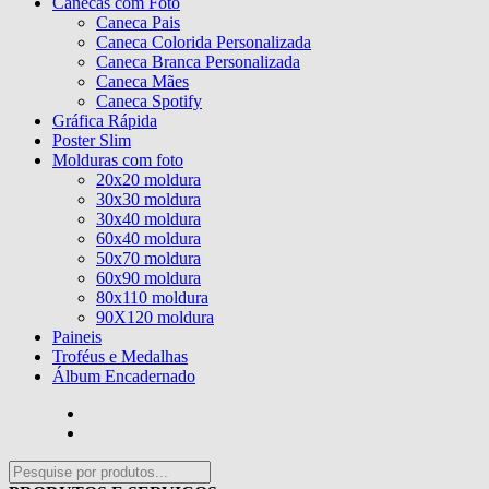
Canecas com Foto
Caneca Pais
Caneca Colorida Personalizada
Caneca Branca Personalizada
Caneca Mães
Caneca Spotify
Gráfica Rápida
Poster Slim
Molduras com foto
20x20 moldura
30x30 moldura
30x40 moldura
60x40 moldura
50x70 moldura
60x90 moldura
80x110 moldura
90X120 moldura
Paineis
Troféus e Medalhas
Álbum Encadernado