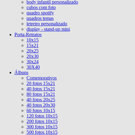
body infantil personalizado
cubos com foto
quadro spotify
quadros temas
letreiro personalizado
display - stand-up mini
Porta-Retratos
10x15
15x21
20x25
20x30
30x24
30X40
Álbuns
Comemorativos
20 fotos 15x21
40 fotos 15x21
80 fotos 15x21
40 fotos 20x25
40 fotos 20x30
60 fotos 10x15
120 fotos 10x15
200 fotos 10x15
300 fotos 10x15
500 fotos 10x15