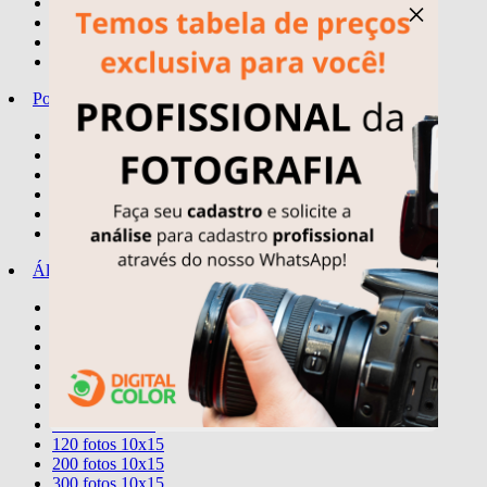
quadro spotify
×
quadros temas
letreiro personalizado
display - stand-up mini
Porta-Retratos
10x15
15x21
20x25
20x30
30x24
30X40
Álbuns
Comemorativos
20 fotos 15x21
40 fotos 15x21
80 fotos 15x21
40 fotos 20x25
40 fotos 20x30
60 fotos 10x15
120 fotos 10x15
200 fotos 10x15
300 fotos 10x15