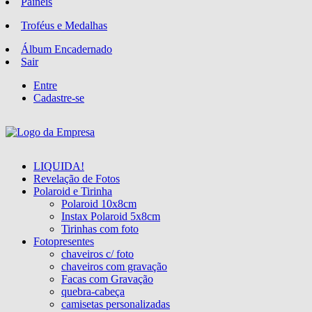
Paineis
Troféus e Medalhas
Álbum Encadernado
Sair
Entre
Cadastre-se
LIQUIDA!
Revelação de Fotos
Polaroid e Tirinha
Polaroid 10x8cm
Instax Polaroid 5x8cm
Tirinhas com foto
Fotopresentes
chaveiros c/ foto
chaveiros com gravação
Facas com Gravação
quebra-cabeça
camisetas personalizadas