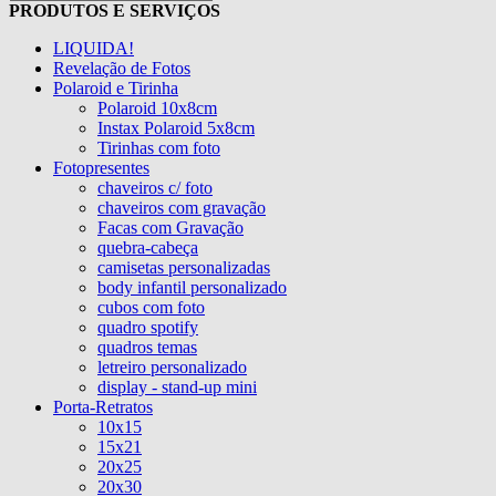
PRODUTOS E SERVIÇOS
LIQUIDA!
Revelação de Fotos
Polaroid e Tirinha
Polaroid 10x8cm
Instax Polaroid 5x8cm
Tirinhas com foto
Fotopresentes
chaveiros c/ foto
chaveiros com gravação
Facas com Gravação
quebra-cabeça
camisetas personalizadas
body infantil personalizado
cubos com foto
quadro spotify
quadros temas
letreiro personalizado
display - stand-up mini
Porta-Retratos
10x15
15x21
20x25
20x30