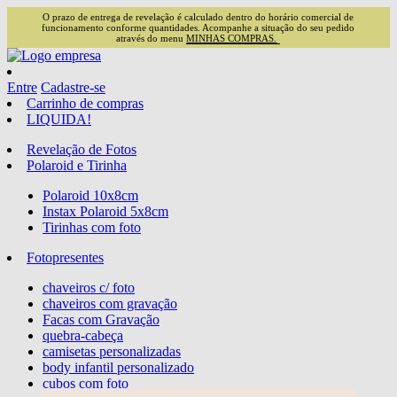
O prazo de entrega de revelação é calculado dentro do horário comercial de
funcionamento conforme quantidades. Acompanhe a situação do seu pedido
através do menu
MINHAS COMPRAS.
Entre
Cadastre-se
Carrinho de compras
LIQUIDA!
Revelação de Fotos
Polaroid e Tirinha
Polaroid 10x8cm
Instax Polaroid 5x8cm
Tirinhas com foto
Fotopresentes
chaveiros c/ foto
chaveiros com gravação
Facas com Gravação
quebra-cabeça
camisetas personalizadas
body infantil personalizado
cubos com foto