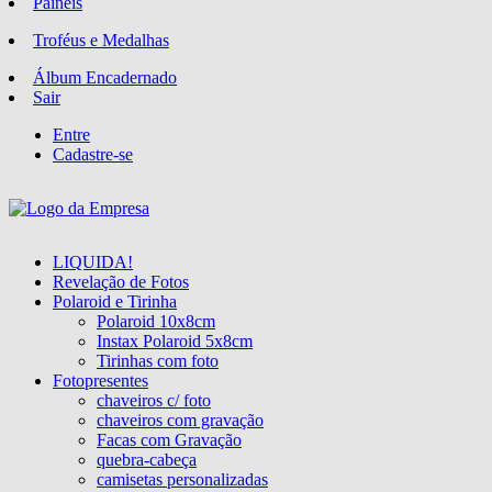
Paineis
Troféus e Medalhas
Álbum Encadernado
Sair
Entre
Cadastre-se
LIQUIDA!
Revelação de Fotos
Polaroid e Tirinha
Polaroid 10x8cm
Instax Polaroid 5x8cm
Tirinhas com foto
Fotopresentes
chaveiros c/ foto
chaveiros com gravação
Facas com Gravação
quebra-cabeça
camisetas personalizadas