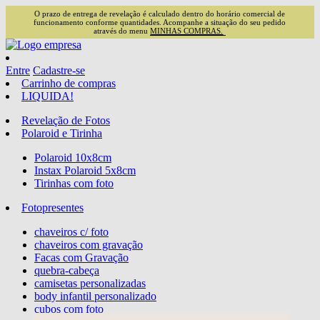
O prazo de entrega de revelação é calculado dentro do horário comercial de
funcionamento conforme quantidades. Acompanhe a situação do seu pedido
através do menu
MINHAS COMPRAS.
Entre
Cadastre-se
Carrinho de compras
LIQUIDA!
Revelação de Fotos
Polaroid e Tirinha
Polaroid 10x8cm
Instax Polaroid 5x8cm
Tirinhas com foto
Fotopresentes
chaveiros c/ foto
chaveiros com gravação
Facas com Gravação
quebra-cabeça
camisetas personalizadas
body infantil personalizado
cubos com foto