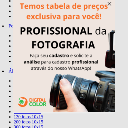
quadro spotify
×
quadros temas
letreiro personalizado
display - stand-up mini
Porta-Retratos
10x15
15x21
20x25
20x30
30x24
30X40
Álbuns
Comemorativos
20 fotos 15x21
40 fotos 15x21
80 fotos 15x21
40 fotos 20x25
40 fotos 20x30
60 fotos 10x15
120 fotos 10x15
200 fotos 10x15
300 fotos 10x15