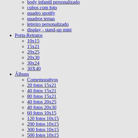
body infantil personalizado
cubos com foto
quadro spotify
quadros temas
letreiro personalizado
display - stand-up mini
Porta-Retratos
10x15
15x21
20x25
20x30
30x24
30X40
Álbuns
Comemorativos
20 fotos 15x21
40 fotos 15x21
80 fotos 15x21
40 fotos 20x25
40 fotos 20x30
60 fotos 10x15
120 fotos 10x15
200 fotos 10x15
300 fotos 10x15
500 fotos 10x15