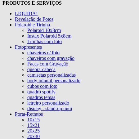
PRODUTOS E SERVIÇOS
LIQUIDA!
Revelação de Fotos
Polaroid e Tirinha
Polaroid 10x8cm
Instax Polaroid 5x8cm
Tirinhas com foto
Fotopresentes
chaveiros c/ foto
chaveiros com gravação
Facas com Gravação
quebra-cabeça
camisetas personalizadas
body infantil personalizado
cubos com foto
quadro spotify
quadros temas
letreiro personalizado
display - stand-up mini
Porta-Retratos
10x15
15x21
20x25
20x30