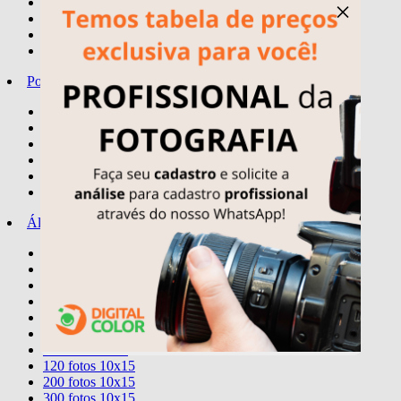
quadro spotify
×
quadros temas
letreiro personalizado
display - stand-up mini
Porta-Retratos
10x15
15x21
20x25
20x30
30x24
30X40
Álbuns
Comemorativos
20 fotos 15x21
40 fotos 15x21
80 fotos 15x21
40 fotos 20x25
40 fotos 20x30
60 fotos 10x15
120 fotos 10x15
200 fotos 10x15
300 fotos 10x15