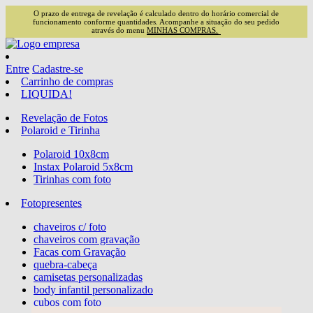
O prazo de entrega de revelação é calculado dentro do horário comercial de
funcionamento conforme quantidades. Acompanhe a situação do seu pedido
através do menu
MINHAS COMPRAS.
Entre
Cadastre-se
Carrinho de compras
LIQUIDA!
Revelação de Fotos
Polaroid e Tirinha
Polaroid 10x8cm
Instax Polaroid 5x8cm
Tirinhas com foto
Fotopresentes
chaveiros c/ foto
chaveiros com gravação
Facas com Gravação
quebra-cabeça
camisetas personalizadas
body infantil personalizado
cubos com foto