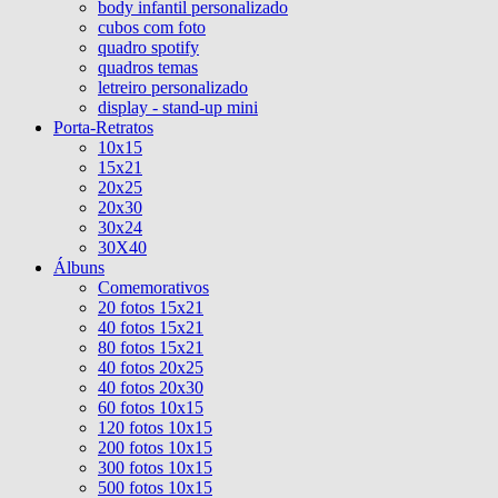
body infantil personalizado
cubos com foto
quadro spotify
quadros temas
letreiro personalizado
display - stand-up mini
Porta-Retratos
10x15
15x21
20x25
20x30
30x24
30X40
Álbuns
Comemorativos
20 fotos 15x21
40 fotos 15x21
80 fotos 15x21
40 fotos 20x25
40 fotos 20x30
60 fotos 10x15
120 fotos 10x15
200 fotos 10x15
300 fotos 10x15
500 fotos 10x15