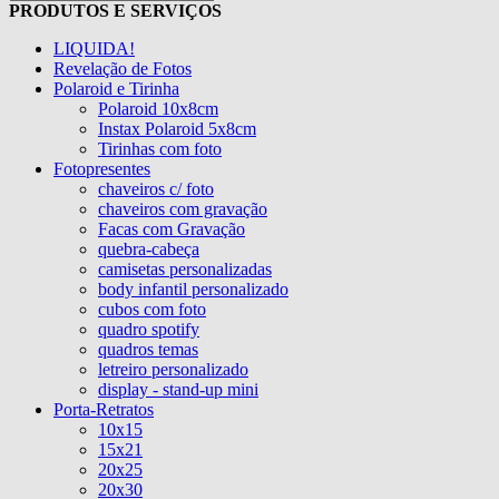
PRODUTOS E SERVIÇOS
LIQUIDA!
Revelação de Fotos
Polaroid e Tirinha
Polaroid 10x8cm
Instax Polaroid 5x8cm
Tirinhas com foto
Fotopresentes
chaveiros c/ foto
chaveiros com gravação
Facas com Gravação
quebra-cabeça
camisetas personalizadas
body infantil personalizado
cubos com foto
quadro spotify
quadros temas
letreiro personalizado
display - stand-up mini
Porta-Retratos
10x15
15x21
20x25
20x30