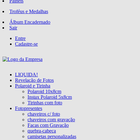
Paineis
Troféus e Medalhas
Álbum Encadernado
Sair
Entre
Cadastre-se
LIQUIDA!
Revelação de Fotos
Polaroid e Tirinha
Polaroid 10x8cm
Instax Polaroid 5x8cm
Tirinhas com foto
Fotopresentes
chaveiros c/ foto
chaveiros com gravação
Facas com Gravação
quebra-cabeça
camisetas personalizadas