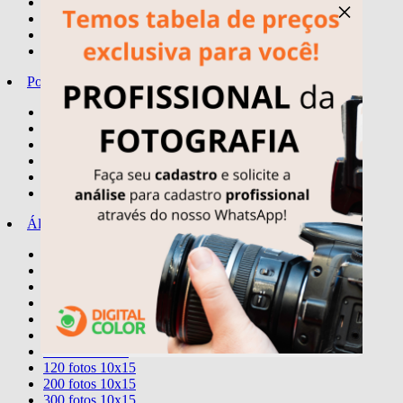
quadro spotify
×
quadros temas
letreiro personalizado
display - stand-up mini
Porta-Retratos
10x15
15x21
20x25
20x30
30x24
30X40
Álbuns
Comemorativos
20 fotos 15x21
40 fotos 15x21
80 fotos 15x21
40 fotos 20x25
40 fotos 20x30
60 fotos 10x15
120 fotos 10x15
200 fotos 10x15
300 fotos 10x15