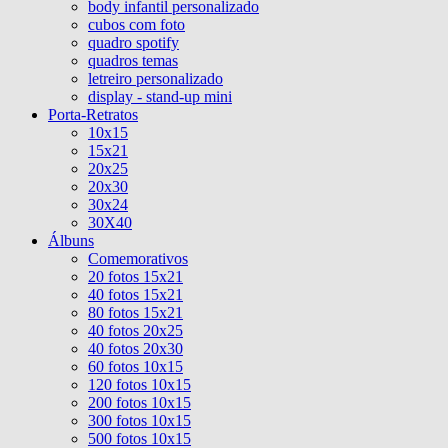
body infantil personalizado
cubos com foto
quadro spotify
quadros temas
letreiro personalizado
display - stand-up mini
Porta-Retratos
10x15
15x21
20x25
20x30
30x24
30X40
Álbuns
Comemorativos
20 fotos 15x21
40 fotos 15x21
80 fotos 15x21
40 fotos 20x25
40 fotos 20x30
60 fotos 10x15
120 fotos 10x15
200 fotos 10x15
300 fotos 10x15
500 fotos 10x15