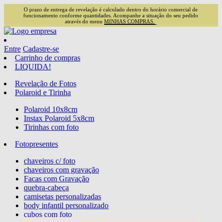
O prazo de entrega de revelação é calculado dentro do horário comercial de
funcionamento conforme quantidades. Acompanhe a situação do seu pedido
através do menu
MINHAS COMPRAS.
Entre
Cadastre-se
Carrinho de compras
LIQUIDA!
Revelação de Fotos
Polaroid e Tirinha
Polaroid 10x8cm
Instax Polaroid 5x8cm
Tirinhas com foto
Fotopresentes
chaveiros c/ foto
chaveiros com gravação
Facas com Gravação
quebra-cabeça
camisetas personalizadas
body infantil personalizado
cubos com foto