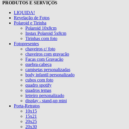
PRODUTOS E SERVIÇOS
LIQUIDA!
Revelação de Fotos
Polaroid e Tirinha
Polaroid 10x8cm
Instax Polaroid 5x8cm
Tirinhas com foto
Fotopresentes
chaveiros c/ foto
chaveiros com gravação
Facas com Gravação
quebra-cabeça
camisetas personalizadas
body infantil personalizado
cubos com foto
quadro spotify
quadros temas
letreiro personalizado
display - stand-up mini
Porta-Retratos
10x15
15x21
20x25
20x30