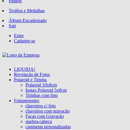
Paineis
Troféus e Medalhas
Álbum Encadernado
Sair
Entre
Cadastre-se
LIQUIDA!
Revelação de Fotos
Polaroid e Tirinha
Polaroid 10x8cm
Instax Polaroid 5x8cm
Tirinhas com foto
Fotopresentes
chaveiros c/ foto
chaveiros com gravação
Facas com Gravação
quebra-cabeça
camisetas personalizadas